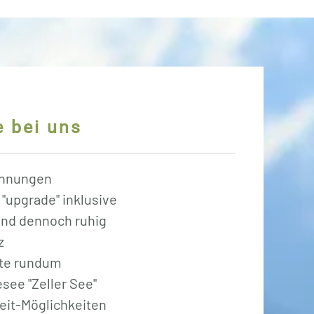
e bei uns
ohnungen
 "upgrade" inklusive
und dennoch ruhig
z
ete rundum
ee "Zeller See"
zeit-Möglichkeiten