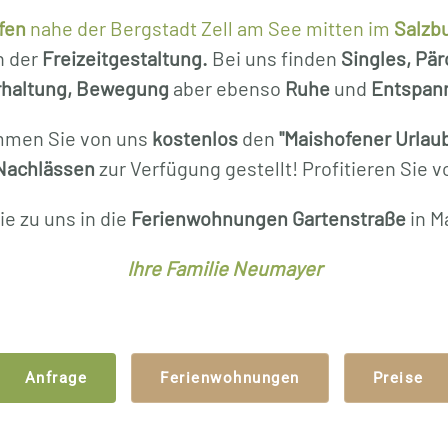
fen
nahe der Bergstadt Zell am See mitten im
Salzb
n der
Freizeitgestaltung.
Bei uns finden
Singles, Pär
rhaltung, Bewegung
aber ebenso
Ruhe
und
Entspan
men Sie von uns
kostenlos
den
"Maishofener Urlau
achlässen
zur Verfügung gestellt! Profitieren Sie 
e zu uns in die
Ferienwohnungen Gartenstraße
in M
Ihre Familie Neumayer
Anfrage
Ferienwohnungen
Preise