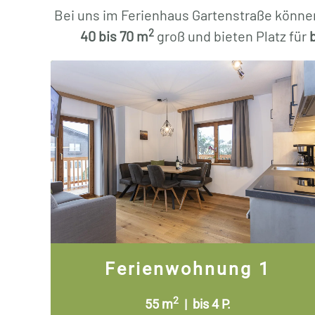
Bei uns im Ferienhaus Gartenstraße könne
2
40
bis 70 m
groß und bieten Platz für
Ferienwohnung 1
2
55 m
| bis 4 P.