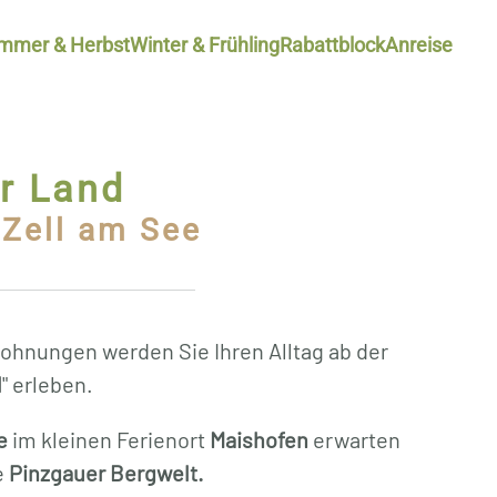
mmer & Herbst
Winter & Frühling
Rabattblock
Anreise
r Land
 Zell am See
ohnungen werden Sie Ihren Alltag ab der
l
" erleben.
e
im kleinen Ferienort
Maishofen
erwarten
e
Pinzgauer Bergwelt.